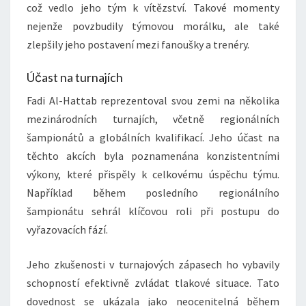
což vedlo jeho tým k vítězství. Takové momenty
nejenže povzbudily týmovou morálku, ale také
zlepšily jeho postavení mezi fanoušky a trenéry.
Účast na turnajích
Fadi Al-Hattab reprezentoval svou zemi na několika
mezinárodních turnajích, včetně regionálních
šampionátů a globálních kvalifikací. Jeho účast na
těchto akcích byla poznamenána konzistentními
výkony, které přispěly k celkovému úspěchu týmu.
Například během posledního regionálního
šampionátu sehrál klíčovou roli při postupu do
vyřazovacích fází.
Jeho zkušenosti v turnajových zápasech ho vybavily
schopností efektivně zvládat tlakové situace. Tato
dovednost se ukázala jako neocenitelná během