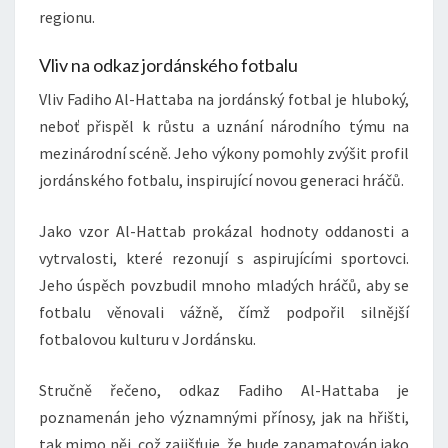
regionu.
Vliv na odkaz jordánského fotbalu
Vliv Fadiho Al-Hattaba na jordánský fotbal je hluboký,
neboť přispěl k růstu a uznání národního týmu na
mezinárodní scéně. Jeho výkony pomohly zvýšit profil
jordánského fotbalu, inspirující novou generaci hráčů.
Jako vzor Al-Hattab prokázal hodnoty oddanosti a
vytrvalosti, které rezonují s aspirujícími sportovci.
Jeho úspěch povzbudil mnoho mladých hráčů, aby se
fotbalu věnovali vážně, čímž podpořil silnější
fotbalovou kulturu v Jordánsku.
Stručně řečeno, odkaz Fadiho Al-Hattaba je
poznamenán jeho významnými přínosy, jak na hřišti,
tak mimo něj, což zajišťuje, že bude zapamatován jako