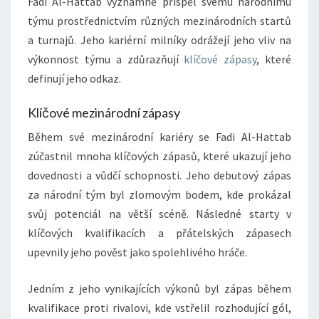
Fadi Al-Hattab významně přispěl svému národnímu
týmu prostřednictvím různých mezinárodních startů
a turnajů. Jeho kariérní milníky odrážejí jeho vliv na
výkonnost týmu a zdůrazňují
klíčové zápasy
, které
definují jeho odkaz.
Klíčové mezinárodní zápasy
Během své mezinárodní kariéry se Fadi Al-Hattab
zúčastnil mnoha klíčových zápasů, které ukazují jeho
dovednosti a vůdčí schopnosti. Jeho debutový zápas
za národní tým byl zlomovým bodem, kde prokázal
svůj potenciál na větší scéně. Následné starty v
klíčových kvalifikacích a přátelských zápasech
upevnily jeho pověst jako spolehlivého hráče.
Jedním z jeho vynikajících výkonů byl zápas během
kvalifikace proti rivalovi, kde vstřelil rozhodující gól,