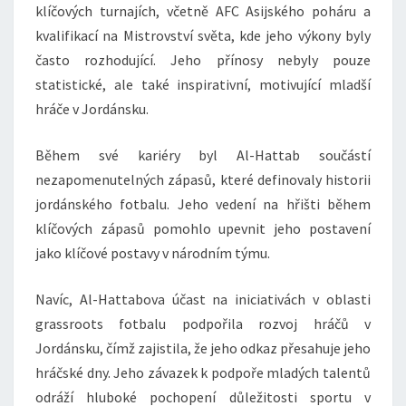
klíčových turnajích, včetně AFC Asijského poháru a
kvalifikací na Mistrovství světa, kde jeho výkony byly
často rozhodující. Jeho přínosy nebyly pouze
statistické, ale také inspirativní, motivující mladší
hráče v Jordánsku.
Během své kariéry byl Al-Hattab součástí
nezapomenutelných zápasů, které definovaly historii
jordánského fotbalu. Jeho vedení na hřišti během
klíčových zápasů pomohlo upevnit jeho postavení
jako klíčové postavy v národním týmu.
Navíc, Al-Hattabova účast na iniciativách v oblasti
grassroots fotbalu podpořila rozvoj hráčů v
Jordánsku, čímž zajistila, že jeho odkaz přesahuje jeho
hráčské dny. Jeho závazek k podpoře mladých talentů
odráží hluboké pochopení důležitosti sportu v