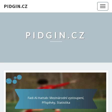
PIDGIN.CZ
Togg
navig
PIDGIN.CZ