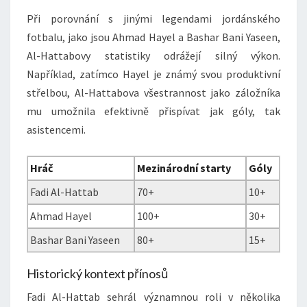
Při porovnání s jinými legendami jordánského
fotbalu, jako jsou Ahmad Hayel a Bashar Bani Yaseen,
Al-Hattabovy statistiky odrážejí silný výkon.
Například, zatímco Hayel je známý svou produktivní
střelbou, Al-Hattabova všestrannost jako záložníka
mu umožnila efektivně přispívat jak góly, tak
asistencemi.
Hráč
Mezinárodní starty
Góly
Fadi Al-Hattab
70+
10+
Ahmad Hayel
100+
30+
Bashar Bani Yaseen
80+
15+
Historický kontext přínosů
Fadi Al-Hattab sehrál významnou roli v několika