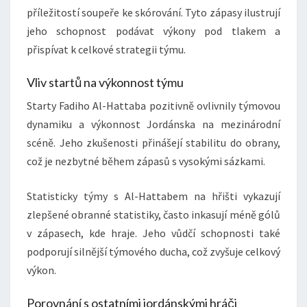
příležitostí soupeře ke skórování. Tyto zápasy ilustrují
jeho schopnost podávat výkony pod tlakem a
přispívat k celkové strategii týmu.
Vliv startů na výkonnost týmu
Starty Fadiho Al-Hattaba pozitivně ovlivnily týmovou
dynamiku a výkonnost Jordánska na mezinárodní
scéně. Jeho zkušenosti přinášejí stabilitu do obrany,
což je nezbytné během zápasů s vysokými sázkami.
Statisticky týmy s Al-Hattabem na hřišti vykazují
zlepšené obranné statistiky, často inkasují méně gólů
v zápasech, kde hraje. Jeho vůdčí schopnosti také
podporují silnější týmového ducha, což zvyšuje celkový
výkon.
Porovnání s ostatními jordánskými hráči