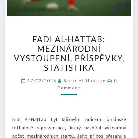
FADI
FADI AL-HATTAB:
AL-
MEZINÁRODNÍ
HATTAB:
VYSTOUPENÍ, PŘÍSPĚVKY,
MEZINÁRODNÍ
VYSTOUPENÍ,
STATISTIKA
PŘÍSPĚVKY,
Comment
17/02/2026
Samir Al-Hussein
0
STATISTIKA
Comment
Fadi Al
-Hattab byl klíčovým hráčem jordánské
fotbalové reprezentace, který nasbíral významný
počet mezinárodních startů. Jeho přínos přesahuje