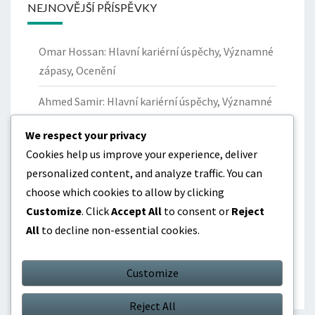
NEJNOVĚJŠÍ PŘÍSPĚVKY
Omar Hossan: Hlavní kariérní úspěchy, Významné
zápasy, Ocenění
Ahmed Samir: Hlavní kariérní úspěchy, Významné
okamžiky, Ocenění
We respect your privacy
Yazan Al-Naimat: Příspěvky k národnímu týmu
Cookies help us improve your experience, deliver
Jordánska, Klíčové zápasy, Statistika
personalized content, and analyze traffic. You can
choose which cookies to allow by clicking
Omar Hossan: Mezinárodní vystoupení,
Customize
. Click
Accept All
to consent or
Reject
Významné zápasy, Dopad
All
to decline non-essential cookies.
Yousef Al-Ghoul: Příspěvky k národnímu týmu
Jordánska, Klíčové výkony, Statistika
Customize
Reject All