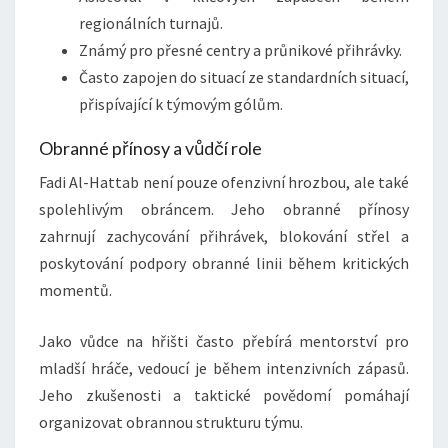
regionálních turnajů.
Známý pro přesné centry a průnikové přihrávky.
Často zapojen do situací ze standardních situací,
přispívající k týmovým gólům.
Obranné přínosy a vůdčí role
Fadi Al-Hattab není pouze ofenzivní hrozbou, ale také
spolehlivým obráncem. Jeho obranné přínosy
zahrnují zachycování přihrávek, blokování střel a
poskytování podpory obranné linii během kritických
momentů.
Jako vůdce na hřišti často přebírá mentorství pro
mladší hráče, vedoucí je během intenzivních zápasů.
Jeho zkušenosti a taktické povědomí pomáhají
organizovat obrannou strukturu týmu.