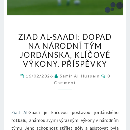
ZIAD
ZIAD AL-SAADI: DOPAD
AL-
NA NÁRODNÍ TÝM
SAADI:
JORDÁNSKA, KLÍČOVÉ
DOPAD
NA
VÝKONY, PŘÍSPĚVKY
NÁRODNÍ
Comment
16/02/2026
Samir Al-Hussein
0
TÝM
Comment
JORDÁNSKA,
KLÍČOVÉ
VÝKONY,
PŘÍSPĚVKY
Ziad Al
-Saadi je klíčovou postavou jordánského
fotbalu, známou svými výraznými výkony v národním
týmu. Jeho schopnost střílet góly a asistovat byla