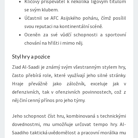
Klíčový přispěvatel k několika ligovým titulům
se svým klubem.
Účastnil se AFC Asijského poháru, čímž posílil
svou reputaci na kontinentální scéně.
Oceněn za své vůdčí schopnosti a sportovní
chování na hřišti i mimo něj.
Styl hry a pozice
Ziad Al-Saadi je známý svým všestranným stylem hry,
často přebírá role, které využívají jeho silné stránky.
Hraje převážně jako záložník, exceluje jak v
defenzivních, tak v ofenzivních povinnostech, což z
něj činí cenný přínos pro jeho týmy.
Jeho schopnost číst hru, kombinovaná s technickými
dovednostmi, mu umožňuje určovat tempo hry. Al-
Saadiho taktická uvědomělost a pracovní morálka mu