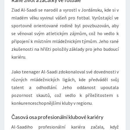
Ziad Al-Saadi se narodil a vyrostl v Jordánsku, kde si v
mladém věku vyvinul vášeň pro fotbal. Vyrůstající ve
sportovně orientované rodině byl povzbuzován, aby
se věnoval svým atletickým zájmům, což ho vedlo k
připojení k místním mládežnickým týmům. Jeho rané
zkušenosti na hřišti položily základy pro jeho budoucí
kariéru.
Jako teenager Al-Saadi zdokonaloval své dovednosti v
různých mládežnických ligách, kde předváděl svůj
talent a odhodlání. Jeho oddanost upoutala
pozornost skautů, což vedlo k příležitostem s
konkurenceschopnějšími kluby v regionu.
Časová osa profesionální klubové kariéry
Al-Saadiho profesionální kariéra začala, když