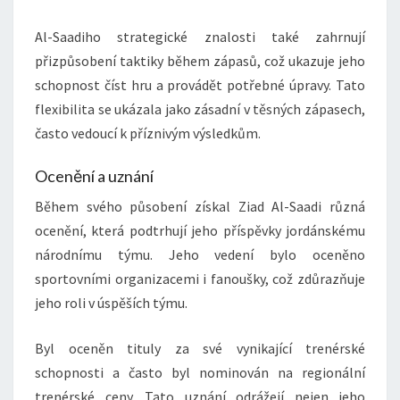
Al-Saadiho strategické znalosti také zahrnují
přizpůsobení taktiky během zápasů, což ukazuje jeho
schopnost číst hru a provádět potřebné úpravy. Tato
flexibilita se ukázala jako zásadní v těsných zápasech,
často vedoucí k příznivým výsledkům.
Ocenění a uznání
Během svého působení získal Ziad Al-Saadi různá
ocenění, která podtrhují jeho příspěvky jordánskému
národnímu týmu. Jeho vedení bylo oceněno
sportovními organizacemi i fanoušky, což zdůrazňuje
jeho roli v úspěších týmu.
Byl oceněn tituly za své vynikající trenérské
schopnosti a často byl nominován na regionální
trenérské ceny. Tato uznání odrážejí nejen jeho