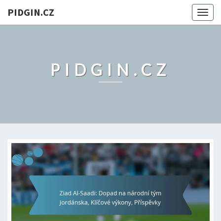
PIDGIN.CZ
Togg
navig
PIDGIN.CZ