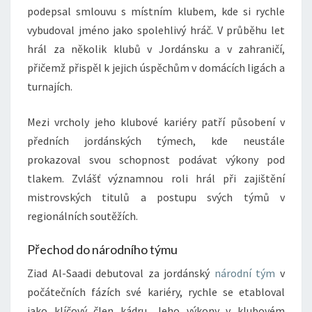
podepsal smlouvu s místním klubem, kde si rychle
vybudoval jméno jako spolehlivý hráč. V průběhu let
hrál za několik klubů v Jordánsku a v zahraničí,
přičemž přispěl k jejich úspěchům v domácích ligách a
turnajích.
Mezi vrcholy jeho klubové kariéry patří působení v
předních jordánských týmech, kde neustále
prokazoval svou schopnost podávat výkony pod
tlakem. Zvlášť významnou roli hrál při zajištění
mistrovských titulů a postupu svých týmů v
regionálních soutěžích.
Přechod do národního týmu
Ziad Al-Saadi debutoval za jordánský
národní tým
v
počátečních fázích své kariéry, rychle se etabloval
jako klíčový člen kádru. Jeho výkony v klubovém