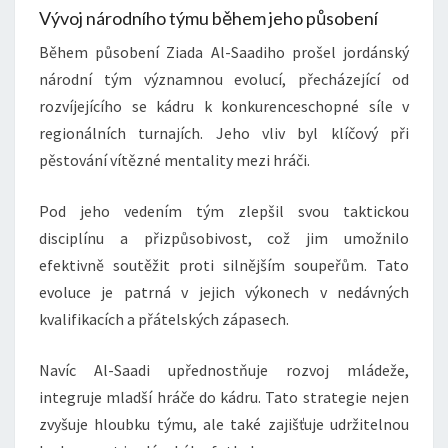
Vývoj národního týmu během jeho působení
Během působení Ziada Al-Saadiho prošel jordánský
národní tým významnou evolucí, přecházející od
rozvíjejícího se kádru k konkurenceschopné síle v
regionálních turnajích. Jeho vliv byl klíčový při
pěstování vítězné mentality mezi hráči.
Pod jeho vedením tým zlepšil svou taktickou
disciplínu a přizpůsobivost, což jim umožnilo
efektivně soutěžit proti silnějším soupeřům. Tato
evoluce je patrná v jejich výkonech v nedávných
kvalifikacích a přátelských zápasech.
Navíc Al-Saadi upřednostňuje rozvoj mládeže,
integruje mladší hráče do kádru. Tato strategie nejen
zvyšuje hloubku týmu, ale také zajišťuje udržitelnou