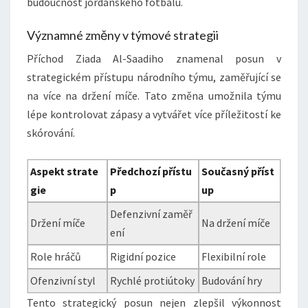
budoucnost jordánského fotbalu.
Významné změny v týmové strategii
Příchod Ziada Al-Saadiho znamenal posun v
strategickém přístupu národního týmu, zaměřující se
na více na držení míče. Tato změna umožnila týmu
lépe kontrolovat zápasy a vytvářet více příležitostí ke
skórování.
Aspekt strate
Předchozí přístu
Současný příst
gie
p
up
Defenzivní zaměř
Držení míče
Na držení míče
ení
Role hráčů
Rigidní pozice
Flexibilní role
Ofenzivní styl
Rychlé protiútoky
Budování hry
Tento strategický posun nejen zlepšil výkonnost