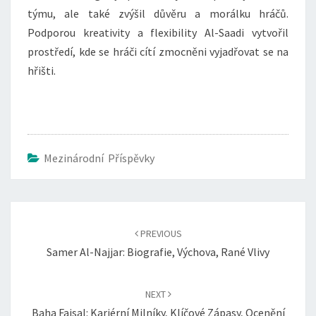
týmu, ale také zvýšil důvěru a morálku hráčů.
Podporou kreativity a flexibility Al-Saadi vytvořil
prostředí, kde se hráči cítí zmocněni vyjadřovat se na
hřišti.
Mezinárodní Příspěvky
Post
navigation
PREVIOUS
Samer Al-Najjar: Biografie, Výchova, Rané Vlivy
NEXT
Baha Faisal: Kariérní Milníky, Klíčové Zápasy, Ocenění