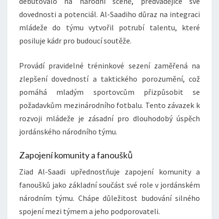
debutovalo na národní scéně, předvádějíce své
dovednosti a potenciál. Al-Saadiho důraz na integraci
mládeže do týmu vytvořil potrubí talentu, které
posiluje kádr pro budoucí soutěže.
Provádí pravidelné tréninkové sezení zaměřená na
zlepšení dovedností a taktického porozumění, což
pomáhá mladým sportovcům přizpůsobit se
požadavkům mezinárodního fotbalu. Tento závazek k
rozvoji mládeže je zásadní pro dlouhodobý úspěch
jordánského národního týmu.
Zapojení komunity a fanoušků
Ziad Al-Saadi upřednostňuje zapojení komunity a
fanoušků jako základní součást své role v jordánském
národním týmu. Chápe důležitost budování silného
spojení mezi týmem a jeho podporovateli.