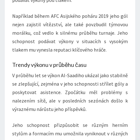
podávat výkony pod tlakem.
Například během AFC Asijského poháru 2019 jeho gól
nejen zajistil vítězství, ale také povzbudil týmovou
morálku, což vedlo k silnému průběhu turnaje. Jeho
schopnost podávat výkony v situacích s vysokým
tlakem mu vynesla reputaci klíčového hráče.
Trendy výkonu v průběhu času
V průběhu let se výkon Al-Saadiho ukázal jako stabilně
se zlepšující, zejména v jeho schopnosti střílet góly a
poskytovat asistence. Zpočátku měl problémy s
nalezením sítě, ale v posledních sezónách došlo k
výraznému nárůstu jeho příspěvků.
Jeho schopnost přizpůsobit se různým herním
stylům a formacím mu umožnila vyniknout v různých