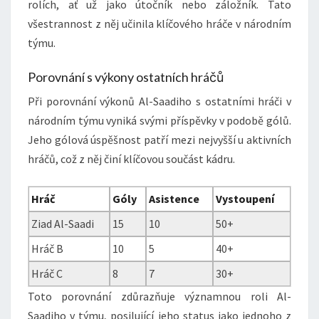
rolích, ať už jako útočník nebo záložník. Tato
všestrannost z něj učinila klíčového hráče v národním
týmu.
Porovnání s výkony ostatních hráčů
Při porovnání výkonů Al-Saadiho s ostatními hráči v
národním týmu vyniká svými příspěvky v podobě gólů.
Jeho gólová úspěšnost patří mezi nejvyšší u aktivních
hráčů, což z něj činí klíčovou součást kádru.
Hráč
Góly
Asistence
Vystoupení
Ziad Al-Saadi
15
10
50+
Hráč B
10
5
40+
Hráč C
8
7
30+
Toto porovnání zdůrazňuje významnou roli Al-
Saadiho v týmu, posilující jeho status jako jednoho z