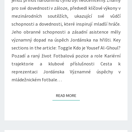
jehož přínos národnímu týmu byl neocenitelný. Známý
STATISTIKA
pro své dovednosti v záloze, předvedl klíčové výkony v
mezinárodních soutěžích, ukazující své vůdčí
schopnosti a dovednosti, které inspirují mladší hráče.
Jeho obranné schopnosti a zásadní asistence měly
významný dopad na úspěch Jordánska na hřišti. Key
sections in the article: Toggle Kdo je Yousef Al-Ghoul?
Pozadí a raný život Fotbalová pozice a role Kariérní
trajektorie a klubové příslušnosti Cesta k
reprezentaci Jordánska Významné úspěchy v
mládežnickém fotbale…
READ MORE
READ MORE