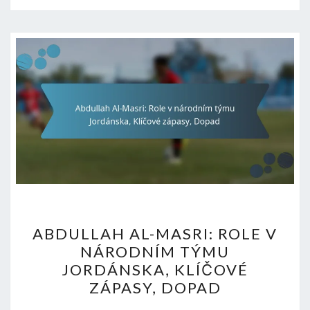
ABDULLAH
ABDULLAH AL-MASRI: ROLE V
AL-
NÁRODNÍM TÝMU
MASRI:
JORDÁNSKA, KLÍČOVÉ
ROLE
ZÁPASY, DOPAD
V