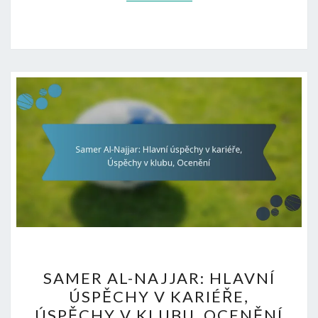
SAMER
SAMER AL-NAJJAR: HLAVNÍ
AL-
ÚSPĚCHY V KARIÉŘE,
NAJJAR:
ÚSPĚCHY V KLUBU, OCENĚNÍ