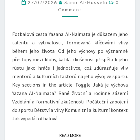
VÝCHOVA,
Comment
27/02/2026
Samir Al-Hussein
0
FOTBALOVÁ
Comment
CESTA,
VLIVY
Fotbalová cesta Yazana Al-Naimata je důkazem jeho
talentu a vytrvalosti, formovaná klíčovými vlivy
během jeho života. Od jeho výchovy po významné
přestupy mezi kluby, každá zkušenost přispěla k jeho
růstu jako hráče i jednotlivce, což zdůrazňuje vliv
mentorů a kulturních faktorů na jeho vývoj ve sportu.
Key sections in the article: Toggle Jaká je výchova
Yazana Al-Naimata? Rané životní a rodinné zázemí
Vzdělání a formativní zkušenosti Počáteční zapojení
do sportu Dětství a vlivy Komunitní a kulturní kontext
Jak vypadá fotbalová…
READ MORE
READ MORE