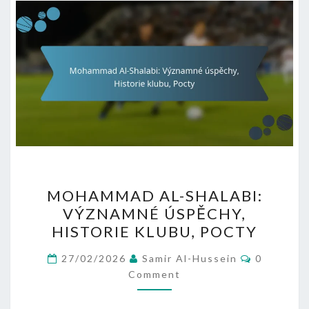
MOHAMMAD
MOHAMMAD AL-SHALABI:
AL-
VÝZNAMNÉ ÚSPĚCHY,
SHALABI:
HISTORIE KLUBU, POCTY
VÝZNAMNÉ
ÚSPĚCHY,
Comment
27/02/2026
Samir Al-Hussein
0
HISTORIE
Comment
KLUBU,