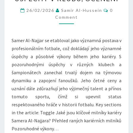
HLAVNÍ
ÚSPĚCHY
Comment
26/02/2026
Samir Al-Hussein
0
V
Comment
KARIÉŘE,
ÚSPĚCHY
Samer Al-Najjar se etabloval jako významná postava v
V
profesionálním fotbale, což dokládají jeho významné
KLUBU,
úspěchy a působivé výkony během jeho kariéry. S
OCENĚNÍ
pozoruhodnými úspěchy v různých klubech a
šampionátech zanechal trvalý dojem na týmovou
dynamiku a zapojení fanoušků. Jeho četné ceny a
uznání dále zdůrazňují jeho výjimečný talent a přínos
tomuto sportu, čímž si upevnil status
respektovaného hráče v historii fotbalu. Key sections
in the article: Toggle Jaké jsou klíčové milníky kariéry
Samera Al-Najjara? Přehled raných kariérních milníků
Pozoruhodné výkony…