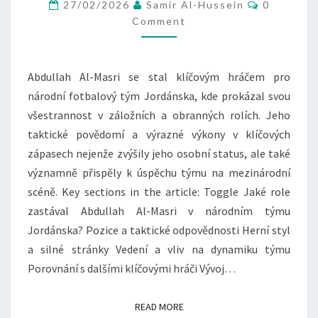
Comment
NÁRODNÍM
27/02/2026
Samir Al-Hussein
0
Comment
TÝMU
JORDÁNSKA,
KLÍČOVÉ
Abdullah Al-Masri se stal klíčovým hráčem pro
ZÁPASY,
národní fotbalový tým Jordánska, kde prokázal svou
DOPAD
všestrannost v záložních a obranných rolích. Jeho
taktické povědomí a výrazné výkony v klíčových
zápasech nejenže zvýšily jeho osobní status, ale také
významně přispěly k úspěchu týmu na mezinárodní
scéně. Key sections in the article: Toggle Jaké role
zastával Abdullah Al-Masri v národním týmu
Jordánska? Pozice a taktické odpovědnosti Herní styl
a silné stránky Vedení a vliv na dynamiku týmu
Porovnání s dalšími klíčovými hráči Vývoj…
READ MORE
READ MORE