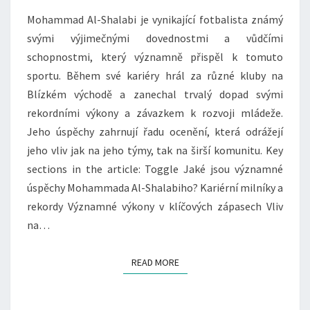
POCTY
Mohammad Al-Shalabi je vynikající fotbalista známý
svými výjimečnými dovednostmi a vůdčími
schopnostmi, který významně přispěl k tomuto
sportu. Během své kariéry hrál za různé kluby na
Blízkém východě a zanechal trvalý dopad svými
rekordními výkony a závazkem k rozvoji mládeže.
Jeho úspěchy zahrnují řadu ocenění, která odrážejí
jeho vliv jak na jeho týmy, tak na širší komunitu. Key
sections in the article: Toggle Jaké jsou významné
úspěchy Mohammada Al-Shalabiho? Kariérní milníky a
rekordy Významné výkony v klíčových zápasech Vliv
na…
READ MORE
READ MORE