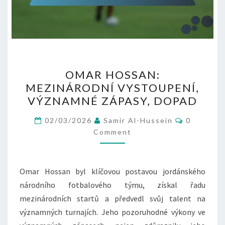
OMAR
OMAR HOSSAN:
HOSSAN:
MEZINÁRODNÍ VYSTOUPENÍ,
MEZINÁRODNÍ
VÝZNAMNÉ ZÁPASY, DOPAD
VYSTOUPENÍ,
VÝZNAMNÉ
Comment
02/03/2026
Samir Al-Hussein
0
ZÁPASY,
Comment
DOPAD
Omar Hossan byl klíčovou postavou jordánského
národního fotbalového týmu, získal řadu
mezinárodních startů a předvedl svůj talent na
významných turnajích. Jeho pozoruhodné výkony ve