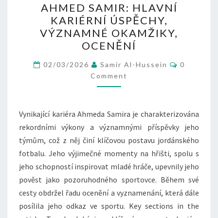
AHMED SAMIR: HLAVNÍ
SAMIR:
KARIÉRNÍ ÚSPĚCHY,
HLAVNÍ
VÝZNAMNÉ OKAMŽIKY,
KARIÉRNÍ
OCENĚNÍ
ÚSPĚCHY,
Comment
VÝZNAMNÉ
02/03/2026
Samir Al-Hussein
0
Comment
OKAMŽIKY,
OCENĚNÍ
Vynikající kariéra Ahmeda Samira je charakterizována
rekordními výkony a významnými příspěvky jeho
týmům, což z něj činí klíčovou postavu jordánského
fotbalu. Jeho výjimečné momenty na hřišti, spolu s
jeho schopností inspirovat mladé hráče, upevnily jeho
pověst jako pozoruhodného sportovce. Během své
cesty obdržel řadu ocenění a vyznamenání, která dále
posílila jeho odkaz ve sportu. Key sections in the