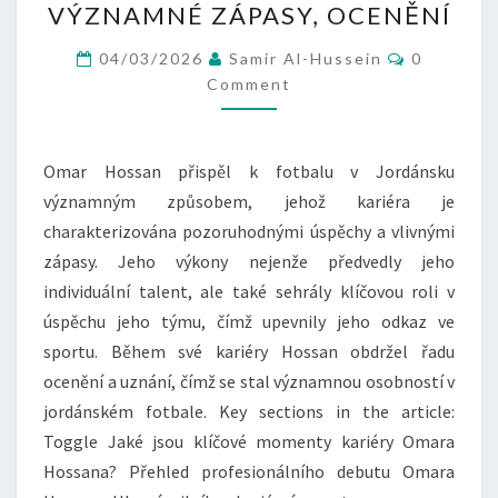
VÝZNAMNÉ ZÁPASY, OCENĚNÍ
KARIÉRNÍ
ÚSPĚCHY,
Comment
04/03/2026
Samir Al-Hussein
0
VÝZNAMNÉ
Comment
ZÁPASY,
OCENĚNÍ
Omar Hossan přispěl k fotbalu v Jordánsku
významným způsobem, jehož kariéra je
charakterizována pozoruhodnými úspěchy a vlivnými
zápasy. Jeho výkony nejenže předvedly jeho
individuální talent, ale také sehrály klíčovou roli v
úspěchu jeho týmu, čímž upevnily jeho odkaz ve
sportu. Během své kariéry Hossan obdržel řadu
ocenění a uznání, čímž se stal významnou osobností v
jordánském fotbale. Key sections in the article:
Toggle Jaké jsou klíčové momenty kariéry Omara
Hossana? Přehled profesionálního debutu Omara