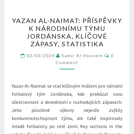
YAZAN
YAZAN AL-NAIMAT: PŘÍSPĚVKY
AL-
K NÁRODNÍMU TÝMU
NAIMAT:
JORDÁNSKA, KLÍČOVÉ
PŘÍSPĚVKY
ZÁPASY, STATISTIKA
K
Comment
NÁRODNÍMU
02/03/2026
Samir Al-Hussein
0
Comment
TÝMU
JORDÁNSKA,
KLÍČOVÉ
Yazan Al-Naimat se stal klíčovým hráčem pro národní
ZÁPASY,
fotbalový tým Jordánska, kde prokázal svou
STATISTIKA
všestrannost a dovednosti v rozhodujících zápasech.
Jeho působivé výkony nejenže zvýšily
konkurenceschopnost týmu, ale také inspirovaly
mladé fotbalisty po celé zemi. Key sections in the