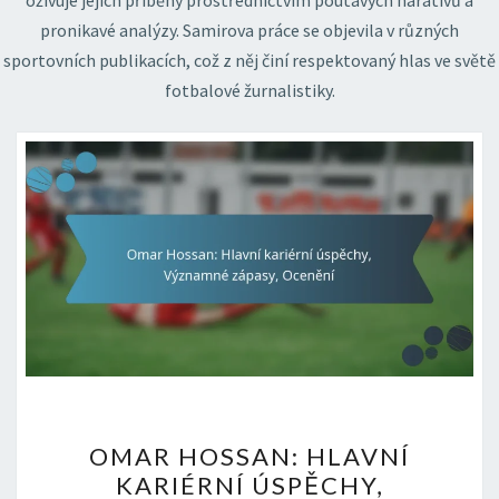
oživuje jejich příběhy prostřednictvím poutavých narativů a
pronikavé analýzy. Samirova práce se objevila v různých
sportovních publikacích, což z něj činí respektovaný hlas ve světě
fotbalové žurnalistiky.
OMAR
OMAR HOSSAN: HLAVNÍ
HOSSAN:
KARIÉRNÍ ÚSPĚCHY,
HLAVNÍ