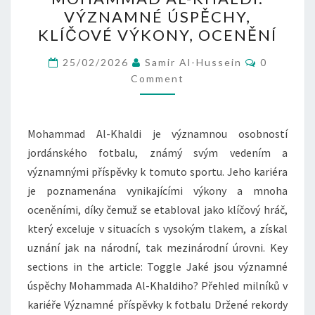
AL-
VÝZNAMNÉ ÚSPĚCHY,
KHALDI:
KLÍČOVÉ VÝKONY, OCENĚNÍ
VÝZNAMNÉ
ÚSPĚCHY,
Comment
25/02/2026
Samir Al-Hussein
0
KLÍČOVÉ
Comment
VÝKONY,
OCENĚNÍ
Mohammad Al-Khaldi je významnou osobností
jordánského fotbalu, známý svým vedením a
významnými příspěvky k tomuto sportu. Jeho kariéra
je poznamenána vynikajícími výkony a mnoha
oceněními, díky čemuž se etabloval jako klíčový hráč,
který exceluje v situacích s vysokým tlakem, a získal
uznání jak na národní, tak mezinárodní úrovni. Key
sections in the article: Toggle Jaké jsou významné
úspěchy Mohammada Al-Khaldiho? Přehled milníků v
kariéře Významné příspěvky k fotbalu Držené rekordy