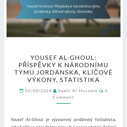
YOUSEF
YOUSEF AL-GHOUL:
AL-
PŘÍSPĚVKY K NÁRODNÍMU
GHOUL:
TÝMU JORDÁNSKA, KLÍČOVÉ
PŘÍSPĚVKY
VÝKONY, STATISTIKA
K
Comment
NÁRODNÍMU
02/03/2026
Samir Al-Hussein
0
Comment
TÝMU
JORDÁNSKA,
KLÍČOVÉ
Yousef Al-Ghoul je významný jordánský fotbalista,
VÝKONY,