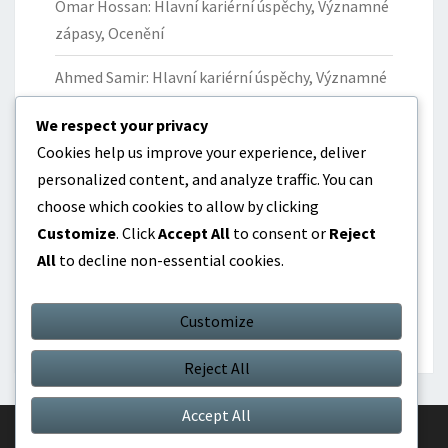
Omar Hossan: Hlavní kariérní úspěchy, Významné
zápasy, Ocenění
Ahmed Samir: Hlavní kariérní úspěchy, Významné
okamžiky, Ocenění
We respect your privacy
Yazan Al-Naimat: Příspěvky k národnímu týmu
Cookies help us improve your experience, deliver
Jordánska, Klíčové zápasy, Statistika
personalized content, and analyze traffic. You can
choose which cookies to allow by clicking
Omar Hossan: Mezinárodní vystoupení,
Customize
. Click
Accept All
to consent or
Reject
Významné zápasy, Dopad
All
to decline non-essential cookies.
Yousef Al-Ghoul: Příspěvky k národnímu týmu
Jordánska, Klíčové výkony, Statistika
Customize
Reject All
Accept All
© 2026
|
Proudly Powered by
WordPress
|
Theme:
Nisarg