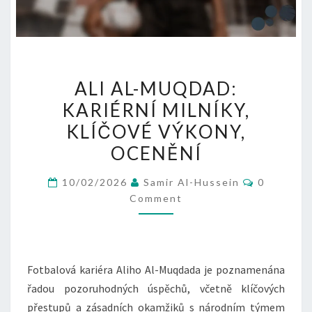
ALI
ALI AL-MUQDAD:
AL-
KARIÉRNÍ MILNÍKY,
MUQDAD:
KLÍČOVÉ VÝKONY,
KARIÉRNÍ
MILNÍKY,
OCENĚNÍ
KLÍČOVÉ
Comment
10/02/2026
Samir Al-Hussein
0
VÝKONY,
Comment
OCENĚNÍ
Fotbalová kariéra Aliho Al-Muqdada je poznamenána
řadou pozoruhodných úspěchů, včetně klíčových
přestupů a zásadních okamžiků s národním týmem