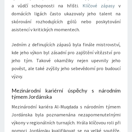
a vůdčí schopnosti na hřišti.
Klíčové zápasy
v
domácích ligách často ukazovaly jeho talent na
skórování rozhodujících gólů nebo poskytování
asistencí v kritických momentech.
Jedním z definujících zápasů byla finále mistrovství,
kde jeho výkon byl zásadní pro zajištění vítězství pro
jeho tým. Takové okamžiky nejen upevnily jeho
pověst, ale také zvýšily jeho sebevědomí pro budoucí
výzvy.
Mezinárodní kariérní úspěchy s národním
týmem Jordánska
Mezinárodní kariéra Al-Muqdada s národním týmem
Jordánska byla poznamenána nezapomenutelnými
výkony v regionálních turnajích. Hrála klíčovou roli při
pomoci Jordánsku kvalifikovat se na velké soutěže,