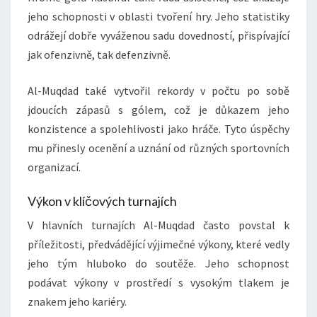
jeho schopnosti v oblasti tvoření hry. Jeho statistiky
odrážejí dobře vyváženou sadu dovedností, přispívající
jak ofenzivně, tak defenzivně.
Al-Muqdad také vytvořil rekordy v počtu po sobě
jdoucích zápasů s gólem, což je důkazem jeho
konzistence a spolehlivosti jako hráče. Tyto úspěchy
mu přinesly ocenění a uznání od různých sportovních
organizací.
Výkon v klíčových turnajích
V hlavních turnajích Al-Muqdad často povstal k
příležitosti, předvádějící výjimečné výkony, které vedly
jeho tým hluboko do soutěže. Jeho schopnost
podávat výkony v prostředí s vysokým tlakem je
znakem jeho kariéry.