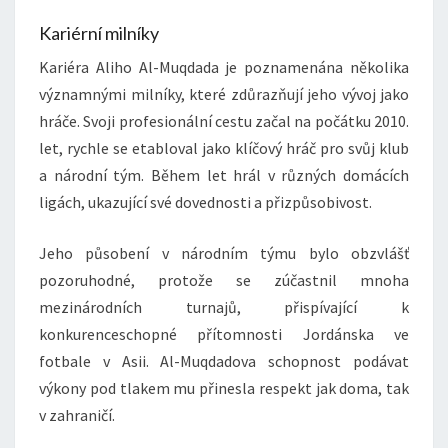
Kariérní milníky
Kariéra Aliho Al-Muqdada je poznamenána několika
významnými milníky, které zdůrazňují jeho vývoj jako
hráče. Svoji profesionální cestu začal na počátku 2010.
let, rychle se etabloval jako klíčový hráč pro svůj klub
a národní tým. Během let hrál v různých domácích
ligách, ukazující své dovednosti a přizpůsobivost.
Jeho působení v národním týmu bylo obzvlášť
pozoruhodné, protože se zúčastnil mnoha
mezinárodních turnajů, přispívající k
konkurenceschopné přítomnosti Jordánska ve
fotbale v Asii. Al-Muqdadova schopnost podávat
výkony pod tlakem mu přinesla respekt jak doma, tak
v zahraničí.