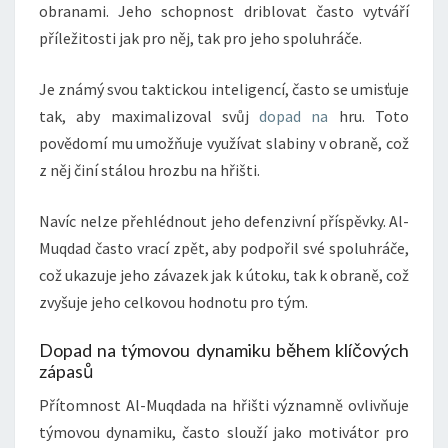
obranami. Jeho schopnost driblovat často vytváří
příležitosti jak pro něj, tak pro jeho spoluhráče.
Je známý svou taktickou inteligencí, často se umisťuje
tak, aby maximalizoval svůj
dopad na
hru. Toto
povědomí mu umožňuje využívat slabiny v obraně, což
z něj činí stálou hrozbu na hřišti.
Navíc nelze přehlédnout jeho defenzivní příspěvky. Al-
Muqdad často vrací zpět, aby podpořil své spoluhráče,
což ukazuje jeho závazek jak k útoku, tak k obraně, což
zvyšuje jeho celkovou hodnotu pro tým.
Dopad na týmovou dynamiku během klíčových
zápasů
Přítomnost Al-Muqdada na hřišti významně ovlivňuje
týmovou dynamiku, často slouží jako motivátor pro