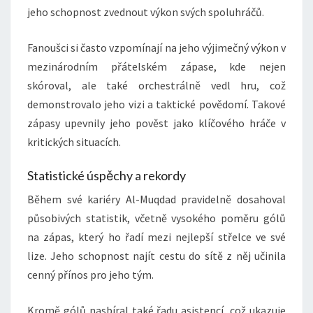
jeho schopnost zvednout výkon svých spoluhráčů.
Fanoušci si často vzpomínají na jeho výjimečný výkon v
mezinárodním přátelském zápase, kde nejen
skóroval, ale také orchestrálně vedl hru, což
demonstrovalo jeho vizi a taktické povědomí. Takové
zápasy upevnily jeho pověst jako klíčového hráče v
kritických situacích.
Statistické úspěchy a rekordy
Během své kariéry Al-Muqdad pravidelně dosahoval
působivých statistik, včetně vysokého poměru gólů
na zápas, který ho řadí mezi nejlepší střelce ve své
lize. Jeho schopnost najít cestu do sítě z něj učinila
cenný přínos pro jeho tým.
Kromě gólů nasbíral také řadu asistencí, což ukazuje