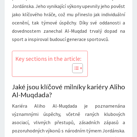
Jordánska. Jeho vynikající výkony upevnily jeho pověst
jako klíčového hráče, což mu přineslo jak individuální
ocenění, tak týmové úspěchy. Díky své oddanosti a
dovednostem zanechal Al-Muqdad trvalý dopad na
sport a inspiroval budoucí generace sportovců.
Key sections in the article:
Jaké jsou klíčové milníky kariéry Aliho
Al-Muqdada?
Kariéra Aliho Al-Muqdada je poznamenána
významnými úspěchy, včetně raných klubových
asociací, vlivných přestupů, zásadních zápasů a
pozoruhodných výkonů s národním týmem Jordánska.