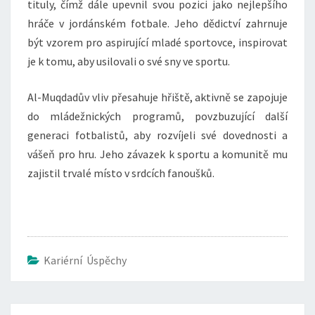
tituly, čímž dále upevnil svou pozici jako nejlepšího
hráče v jordánském fotbale. Jeho dědictví zahrnuje
být vzorem pro aspirující mladé sportovce, inspirovat
je k tomu, aby usilovali o své sny ve sportu.
Al-Muqdadův vliv přesahuje hřiště, aktivně se zapojuje
do mládežnických programů, povzbuzující další
generaci fotbalistů, aby rozvíjeli své dovednosti a
vášeň pro hru. Jeho závazek k sportu a komunitě mu
zajistil trvalé místo v srdcích fanoušků.
Kariérní Úspěchy
Post