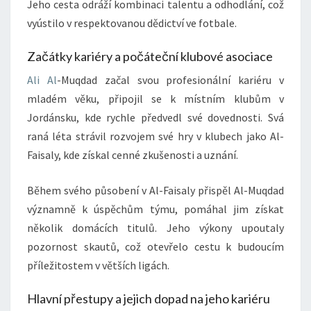
Jeho cesta odráží kombinaci talentu a odhodlání, což
vyústilo v respektovanou dědictví ve fotbale.
Začátky kariéry a počáteční klubové asociace
Ali Al
-Muqdad začal svou profesionální kariéru v
mladém věku, připojil se k místním klubům v
Jordánsku, kde rychle předvedl své dovednosti. Svá
raná léta strávil rozvojem své hry v klubech jako Al-
Faisaly, kde získal cenné zkušenosti a uznání.
Během svého působení v Al-Faisaly přispěl Al-Muqdad
významně k úspěchům týmu, pomáhal jim získat
několik domácích titulů. Jeho výkony upoutaly
pozornost skautů, což otevřelo cestu k budoucím
příležitostem v větších ligách.
Hlavní přestupy a jejich dopad na jeho kariéru