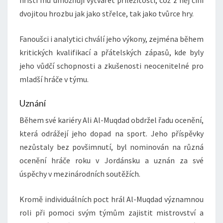
dvojitou hrozbu jak jako střelce, tak jako tvůrce hry.
Fanoušci i analytici chválí jeho výkony, zejména během
kritických kvalifikací a přátelských zápasů, kde byly
jeho vůdčí schopnosti a zkušenosti neocenitelné pro
mladší hráče v týmu.
Uznání
Během své kariéry Ali Al-Muqdad obdržel řadu ocenění,
která odrážejí jeho dopad na sport. Jeho příspěvky
nezůstaly bez povšimnutí, byl nominován na různá
ocenění hráče roku v Jordánsku a uznán za své
úspěchy v mezinárodních soutěžích.
Kromě individuálních poct hrál Al-Muqdad významnou
roli při pomoci svým týmům zajistit mistrovství a