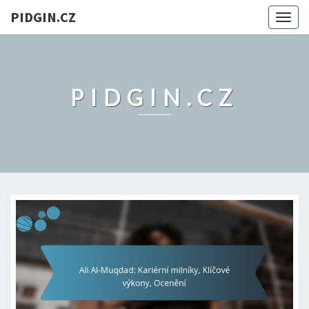
PIDGIN.CZ
Togg
navig
PIDGIN.CZ