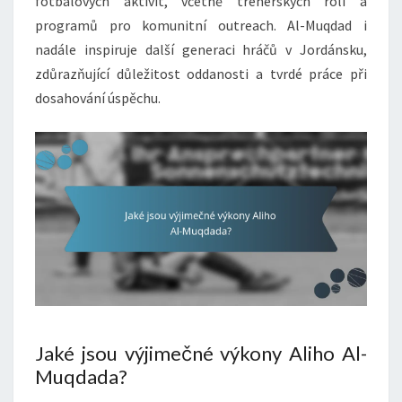
fotbalových aktivit, včetně trenérských rolí a
programů pro komunitní outreach. Al-Muqdad i
nadále inspiruje další generaci hráčů v Jordánsku,
zdůrazňující důležitost oddanosti a tvrdé práce při
dosahování úspěchu.
Jaké jsou výjimečné výkony Aliho Al-
Muqdada?