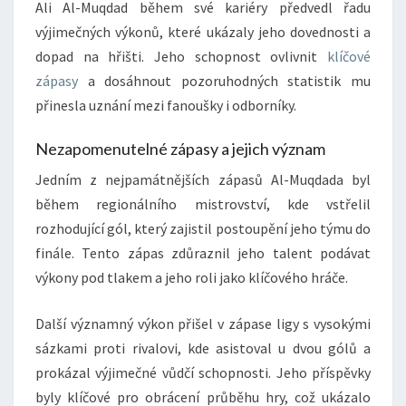
Ali Al-Muqdad během své kariéry předvedl řadu
výjimečných výkonů, které ukázaly jeho dovednosti a
dopad na hřišti. Jeho schopnost ovlivnit
klíčové
zápasy
a dosáhnout pozoruhodných statistik mu
přinesla uznání mezi fanoušky i odborníky.
Nezapomenutelné zápasy a jejich význam
Jedním z nejpamátnějších zápasů Al-Muqdada byl
během regionálního mistrovství, kde vstřelil
rozhodující gól, který zajistil postoupění jeho týmu do
finále. Tento zápas zdůraznil jeho talent podávat
výkony pod tlakem a jeho roli jako klíčového hráče.
Další významný výkon přišel v zápase ligy s vysokými
sázkami proti rivalovi, kde asistoval u dvou gólů a
prokázal výjimečné vůdčí schopnosti. Jeho příspěvky
byly klíčové pro obrácení průběhu hry, což ukázalo