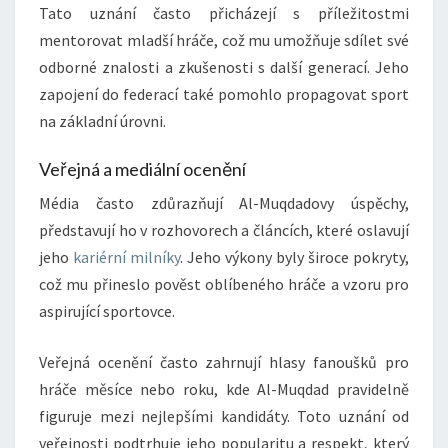
Tato uznání často přicházejí s příležitostmi
mentorovat mladší hráče, což mu umožňuje sdílet své
odborné znalosti a zkušenosti s další generací. Jeho
zapojení do federací také pomohlo propagovat sport
na základní úrovni.
Veřejná a mediální ocenění
Média často zdůrazňují Al-Muqdadovy úspěchy,
představují ho v rozhovorech a článcích, které oslavují
jeho
kariérní milníky
. Jeho výkony byly široce pokryty,
což mu přineslo pověst oblíbeného hráče a vzoru pro
aspirující sportovce.
Veřejná ocenění často zahrnují hlasy fanoušků pro
hráče měsíce nebo roku, kde Al-Muqdad pravidelně
figuruje mezi nejlepšími kandidáty. Toto uznání od
veřejnosti podtrhuje jeho popularitu a respekt, který