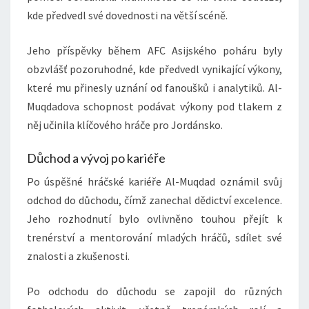
kde předvedl své dovednosti na větší scéně.
Jeho příspěvky během AFC Asijského poháru byly
obzvlášť pozoruhodné, kde předvedl vynikající výkony,
které mu přinesly uznání od fanoušků i analytiků. Al-
Muqdadova schopnost podávat výkony pod tlakem z
něj učinila klíčového hráče pro Jordánsko.
Důchod a vývoj po kariéře
Po úspěšné hráčské kariéře Al-Muqdad oznámil svůj
odchod do důchodu, čímž zanechal dědictví excelence.
Jeho rozhodnutí bylo ovlivněno touhou přejít k
trenérství a mentorování mladých hráčů, sdílet své
znalosti a zkušenosti.
Po odchodu do důchodu se zapojil do různých