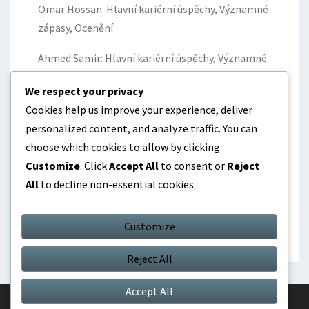
Omar Hossan: Hlavní kariérní úspěchy, Významné
zápasy, Ocenění
Ahmed Samir: Hlavní kariérní úspěchy, Významné
okamžiky, Ocenění
We respect your privacy
Yazan Al-Naimat: Příspěvky k národnímu týmu
Cookies help us improve your experience, deliver
Jordánska, Klíčové zápasy, Statistika
personalized content, and analyze traffic. You can
choose which cookies to allow by clicking
Omar Hossan: Mezinárodní vystoupení,
Customize
. Click
Accept All
to consent or
Reject
Významné zápasy, Dopad
All
to decline non-essential cookies.
Yousef Al-Ghoul: Příspěvky k národnímu týmu
Jordánska, Klíčové výkony, Statistika
Customize
Reject All
Accept All
© 2026
|
Proudly Powered by
WordPress
|
Theme:
Nisarg