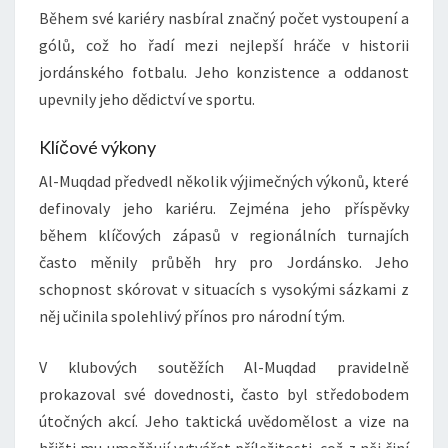
Během své kariéry nasbíral značný počet vystoupení a
gólů, což ho řadí mezi nejlepší hráče v historii
jordánského fotbalu. Jeho konzistence a oddanost
upevnily jeho dědictví ve sportu.
Klíčové výkony
Al-Muqdad předvedl několik výjimečných výkonů, které
definovaly jeho kariéru. Zejména jeho příspěvky
během klíčových zápasů v regionálních turnajích
často měnily průběh hry pro Jordánsko. Jeho
schopnost skórovat v situacích s vysokými sázkami z
něj učinila spolehlivý přínos pro národní tým.
V klubových soutěžích Al-Muqdad pravidelně
prokazoval své dovednosti, často byl středobodem
útočných akcí. Jeho taktická uvědomělost a vize na
hřišti mu umožňují vytvářet příležitosti, což z něj činí