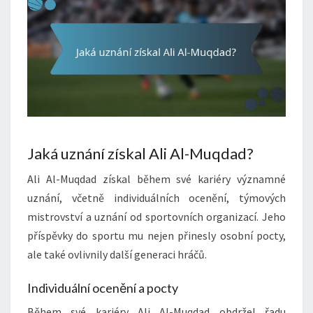
Jaká uznání získal Ali Al-Muqdad?
Ali Al-Muqdad získal během své kariéry významné
uznání, včetně individuálních ocenění, týmových
mistrovství a uznání od sportovních organizací. Jeho
příspěvky do sportu mu nejen přinesly osobní pocty,
ale také ovlivnily další generaci hráčů.
Individuální ocenění a pocty
Během své kariéry Ali Al-Muqdad obdržel řadu