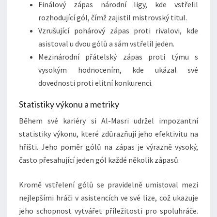
Finálový zápas národní ligy, kde vstřelil
rozhodující gól, čímž zajistil mistrovský titul.
Vzrušující pohárový zápas proti rivalovi, kde
asistoval u dvou gólů a sám vstřelil jeden.
Mezinárodní přátelský zápas proti týmu s
vysokým hodnocením, kde ukázal své
dovednosti proti elitní konkurenci.
Statistiky výkonu a metriky
Během své kariéry si Al-Masri udržel impozantní
statistiky výkonu, které zdůrazňují jeho efektivitu na
hřišti. Jeho poměr gólů na zápas je výrazně vysoký,
často přesahující jeden gól každé několik zápasů.
Kromě vstřelení gólů se pravidelně umisťoval mezi
nejlepšími hráči v asistencích ve své lize, což ukazuje
jeho schopnost vytvářet příležitosti pro spoluhráče.