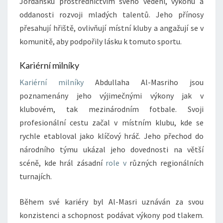
Jordánsku prostřednictvím svého vedení, výkonu a
oddanosti rozvoji mladých talentů. Jeho přínosy
přesahují hřiště, ovlivňují místní kluby a angažují se v
komunitě, aby podpořily lásku k tomuto sportu.
Kariérní milníky
Kariérní milníky
Abdullaha Al-Masriho jsou
poznamenány jeho výjimečnými výkony jak v
klubovém, tak mezinárodním fotbale. Svoji
profesionální cestu začal v místním klubu, kde se
rychle etabloval jako klíčový hráč. Jeho přechod do
národního týmu ukázal jeho dovednosti na větší
scéně, kde hrál zásadní
role v
různých regionálních
turnajích.
Během své kariéry byl Al-Masri uznáván za svou
konzistenci a schopnost podávat výkony pod tlakem.