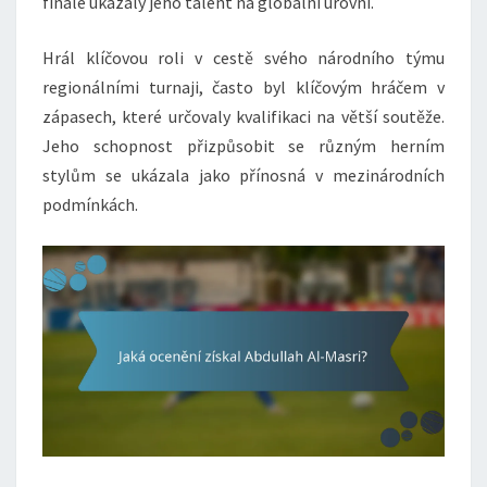
finále ukázaly jeho talent na globální úrovni.
Hrál klíčovou roli v cestě svého národního týmu
regionálními turnaji, často byl klíčovým hráčem v
zápasech, které určovaly kvalifikaci na větší soutěže.
Jeho schopnost přizpůsobit se různým herním
stylům se ukázala jako přínosná v mezinárodních
podmínkách.