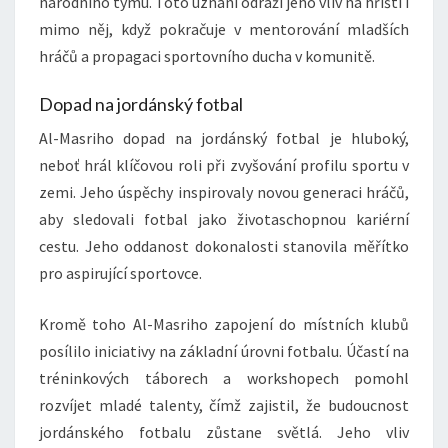
národního týmu. Toto uznání odráží jeho vliv na hřišti i
mimo něj, když pokračuje v mentorování mladších
hráčů a propagaci sportovního ducha v komunitě.
Dopad na jordánský fotbal
Al-Masriho dopad na jordánský fotbal je hluboký,
neboť hrál klíčovou roli při zvyšování profilu sportu v
zemi. Jeho úspěchy inspirovaly novou generaci hráčů,
aby sledovali fotbal jako životaschopnou kariérní
cestu. Jeho oddanost dokonalosti stanovila měřítko
pro aspirující sportovce.
Kromě toho Al-Masriho zapojení do místních klubů
posílilo iniciativy na základní úrovni fotbalu. Účastí na
tréninkových táborech a workshopech pomohl
rozvíjet mladé talenty, čímž zajistil, že budoucnost
jordánského fotbalu zůstane světlá. Jeho vliv