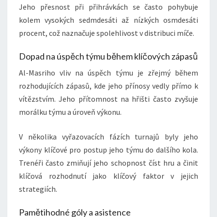
Jeho přesnost při přihrávkách se často pohybuje
kolem vysokých sedmdesáti až nízkých osmdesáti
procent, což naznačuje spolehlivost v distribuci míče.
Dopad na úspěch týmu během klíčových zápasů
Al-Masriho vliv na úspěch týmu je zřejmý během
rozhodujících zápasů, kde jeho přínosy vedly přímo k
vítězstvím. Jeho přítomnost na hřišti často zvyšuje
morálku týmu a úroveň výkonu.
V několika vyřazovacích fázích turnajů byly jeho
výkony klíčové pro postup jeho týmu do dalšího kola.
Trenéři často zmiňují jeho schopnost číst hru a činit
klíčová rozhodnutí jako klíčový faktor v jejich
strategiích.
Pamětihodné góly a asistence