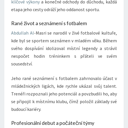
klíčové výkony
a konečné odchody do důchodu, každá
etapa jeho cesty odráží jeho oddanost sportu.
Rané život a seznámení s fotbalem
Abdullah Al
-Masri se narodil v živé fotbalové kultuře,
kde byl se sportem seznámen v mladém věku. Během
svého dospívání idolizoval místní legendy a strávil
nespočet hodin tréninkem s přáteli ve svém
sousedství.
Jeho rané seznámení s fotbalem zahrnovalo účast v
mládežnických ligách, kde rychle ukázal svůj talent.
Trenéři rozpoznali jeho potenciál a povzbudili ho, aby
se připojil k místnímu klubu, čímž položil základy své
budoucí kariéry.
Profesionální debut a počáteční týmy