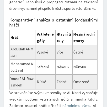
generací. Jeho úsilí o propagaci fotbalu na základní
úrovni významně přispělo k růstu sportu v Jordánsku.
Komparativní analýza s ostatními jordánskými
hráči
Vstřelené
Hlavní ti
Mezinárodní
Hráč
góly
tuly
starty
Abdullah Al-M
Vysoké
Více
Četné
asri
Mohammad A
Střední
Několik
Několik
bu Zayd
Yousef Al-Raw
Nízké
Žádné
Omezené
ashdeh
Ve srovnání se svými vrstevníky se Al-Masri vyznačuje
vysokým počtem vstřelených gólů a mnoha tituly.
Zatímco ostatní hráči přispěli
národnímu týmu
, Al-