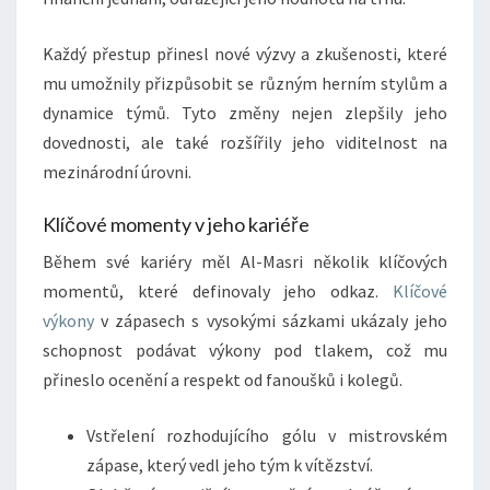
Každý přestup přinesl nové výzvy a zkušenosti, které
mu umožnily přizpůsobit se různým herním stylům a
dynamice týmů. Tyto změny nejen zlepšily jeho
dovednosti, ale také rozšířily jeho viditelnost na
mezinárodní úrovni.
Klíčové momenty v jeho kariéře
Během své kariéry měl Al-Masri několik klíčových
momentů, které definovaly jeho odkaz.
Klíčové
výkony
v zápasech s vysokými sázkami ukázaly jeho
schopnost podávat výkony pod tlakem, což mu
přineslo ocenění a respekt od fanoušků i kolegů.
Vstřelení rozhodujícího gólu v mistrovském
zápase, který vedl jeho tým k vítězství.