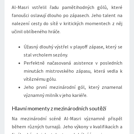
Al-Masri vstřelil řadu pamětihodných gólů, které
fanoušci oslavují dlouho po zápasech. Jeho talent na
nalezení cesty do sítě v kritických momentech z něj
učinil oblíbeného hráče.
Úžasný dlouhý výstřel v playoff zápase, který se
stal vrcholem sezóny.
Perfektně načasovaná asistence v posledních
minutách mistrovského zápasu, která vedla k
vítěznému gólu.
Jeho první mezinárodní gól, který znamenal
významný milník v jeho kariéře.
Hlavní momenty z mezinárodních soutěží
Na mezinárodní scéně Al-Masri významně přispěl
během různých turnajů. Jeho výkony v kvalifikacích a