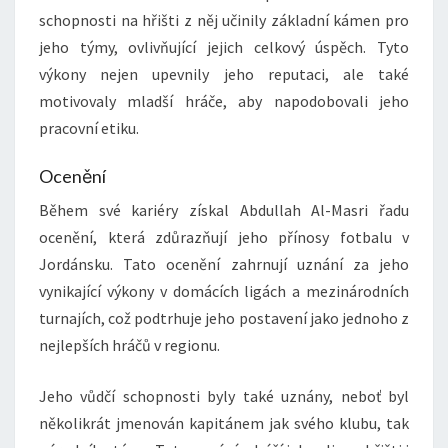
schopnosti na hřišti z něj učinily základní kámen pro
jeho týmy, ovlivňující jejich celkový úspěch. Tyto
výkony nejen upevnily jeho reputaci, ale také
motivovaly mladší hráče, aby napodobovali jeho
pracovní etiku.
Ocenění
Během své kariéry získal Abdullah Al-Masri řadu
ocenění, která zdůrazňují jeho přínosy fotbalu v
Jordánsku. Tato ocenění zahrnují uznání za jeho
vynikající výkony v domácích ligách a mezinárodních
turnajích, což podtrhuje jeho postavení jako jednoho z
nejlepších hráčů v regionu.
Jeho vůdčí schopnosti byly také uznány, neboť byl
několikrát jmenován kapitánem jak svého klubu, tak