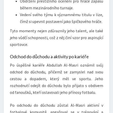
Obdržení prestižního ocenění pro hráče zápasu
během mezinárodního turnaje.
Vedení svého týmu k významnému titulu v lize,
čímž si upevnil postavení jako špičkového hráče.
Tyto momenty nejen zdůraznily jeho talent, ale také
jeho vůdčí schopnosti, což z něj činí vzor pro aspirující
sportovce.
Odchod do důchodu a aktivity po kariéře
Po úspěšné kariéře Abdullah Al-Masri oznámil svůj
odchod do důchodu, přičemž se zamyslel nad svou
cestou a dopadem, který měl ve sportu. Jeho
rozhodnutí odejít do důchodu bylo přijato s obdivem
od fanoušků, kteří oslavovali jeho přínosy fotbalu.
Po odchodu do důchodu zůstal Al-Masri aktivní v
fotbalové komunitě, angažoval se v trénování a