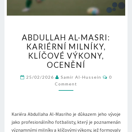
ABDULLAH
ABDULLAH AL-MASRI:
AL-
KARIÉRNÍ MILNÍKY,
MASRI:
KLÍČOVÉ VÝKONY,
KARIÉRNÍ
MILNÍKY,
OCENĚNÍ
KLÍČOVÉ
Comment
25/02/2026
Samir Al-Hussein
0
VÝKONY,
Comment
OCENĚNÍ
Kariéra Abdullaha Al-Masriho je důkazem jeho vývoje
jako profesionálního fotbalisty, který je poznamenán
významnými milníky a klíčovými výkony, jež formovaly