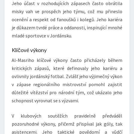
Jeho účast v rozhodujících zápasech často obrátila
misky vah ve prospěch jeho týmu, což mu přineslo
ocenění a respekt od fanoušků i kolegů. Jeho kariéra
je důkazem tvrdé práce a oddanosti, inspirující mnohé
mladé sportovce v Jordánsku.
Klíčové výkony
Al-Masriho klíčové výkony často přicházely během
kritických zápasů, které definovaly jeho kariéru a
ovlivnily jordánský fotbal. Zvlášť jeho výjimečný výkon
v zápase regionálního mistrovství pomohl zajistit
důležité vítězství pro národní tým, což ukázalo jeho
schopnost vyrovnat se s výzvami.
V klubových soutěžích pravidelně předváděl
pozoruhodné výkony, přičemž přispíval jak góly, tak
asistencemi. Jeho taktické povědomí a vůdčí