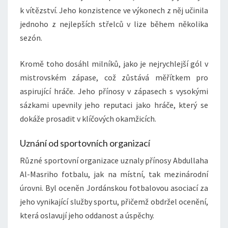
k vítězství. Jeho konzistence ve výkonech z něj učinila
jednoho z nejlepších střelců v lize během několika
sezón.
Kromě toho dosáhl milníků, jako je nejrychlejší gól v
mistrovském zápase, což zůstává měřítkem pro
aspirující hráče. Jeho přínosy v zápasech s vysokými
sázkami upevnily jeho reputaci jako hráče, který se
dokáže prosadit v klíčových okamžicích.
Uznání od sportovních organizací
Různé sportovní organizace uznaly přínosy Abdullaha
Al-Masriho fotbalu, jak na místní, tak mezinárodní
úrovni. Byl oceněn Jordánskou fotbalovou asociací za
jeho vynikající služby sportu, přičemž obdržel ocenění,
která oslavují jeho oddanost a úspěchy.