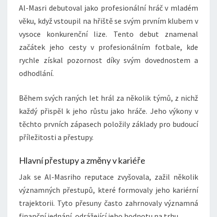
Al-Masri debutoval jako profesionální hráč v mladém
věku, když vstoupil na hřiště se svým prvním klubem v
vysoce konkurenční lize. Tento debut znamenal
začátek jeho cesty v profesionálním fotbale, kde
rychle získal pozornost díky svým dovednostem a
odhodlání.
Během svých raných let hrál za několik týmů, z nichž
každý přispěl k jeho růstu jako hráče. Jeho výkony v
těchto prvních zápasech položily základy pro budoucí
příležitosti a přestupy.
Hlavní přestupy a změny v kariéře
Jak se Al-Masriho reputace zvyšovala, zažil několik
významných přestupů, které formovaly jeho kariérní
trajektorii. Tyto přesuny často zahrnovaly významná
finanční jednání, odrážející jeho hodnotu na trhu.