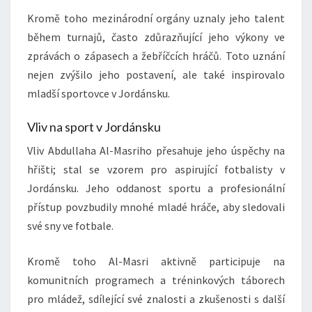
Kromě toho mezinárodní orgány uznaly jeho talent
během turnajů, často zdůrazňující jeho výkony ve
zprávách o zápasech a žebříčcích hráčů. Toto uznání
nejen zvýšilo jeho postavení, ale také inspirovalo
mladší sportovce v Jordánsku.
Vliv na sport v Jordánsku
Vliv Abdullaha Al-Masriho přesahuje jeho úspěchy na
hřišti; stal se vzorem pro aspirující fotbalisty v
Jordánsku. Jeho oddanost sportu a profesionální
přístup povzbudily mnohé mladé hráče, aby sledovali
své sny ve fotbale.
Kromě toho Al-Masri aktivně participuje na
komunitních programech a tréninkových táborech
pro mládež, sdílející své znalosti a zkušenosti s další