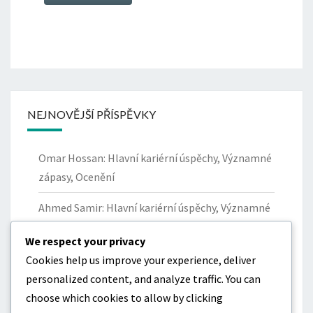
NEJNOVĚJŠÍ PŘÍSPĚVKY
Omar Hossan: Hlavní kariérní úspěchy, Významné
zápasy, Ocenění
Ahmed Samir: Hlavní kariérní úspěchy, Významné
okamžiky, Ocenění
We respect your privacy
Yazan Al-Naimat: Příspěvky k národnímu týmu
Cookies help us improve your experience, deliver
Jordánska, Klíčové zápasy, Statistika
personalized content, and analyze traffic. You can
choose which cookies to allow by clicking
Omar Hossan: Mezinárodní vystoupení,