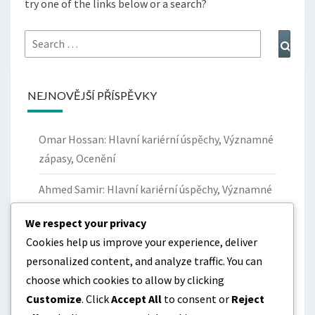
try one of the links below or a search?
Search
Sear
for:
NEJNOVĚJŠÍ PŘÍSPĚVKY
Omar Hossan: Hlavní kariérní úspěchy, Významné
zápasy, Ocenění
Ahmed Samir: Hlavní kariérní úspěchy, Významné
okamžiky, Ocenění
We respect your privacy
Yazan Al-Naimat: Příspěvky k národnímu týmu
Cookies help us improve your experience, deliver
Jordánska, Klíčové zápasy, Statistika
personalized content, and analyze traffic. You can
choose which cookies to allow by clicking
Omar Hossan: Mezinárodní vystoupení,
Customize
. Click
Accept All
to consent or
Reject
Významné zápasy, Dopad